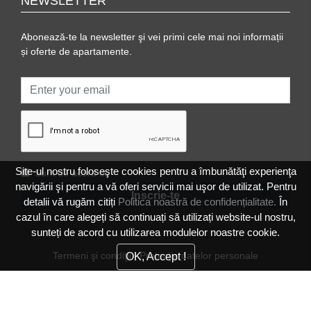
NEWSLETTER
Abonează-te la newsletter şi vei primi cele mai noi informații
și oferte de apartamente.
Site-ul nostru foloseşte cookies pentru a îmbunătăţi experienţa
Sunt de acord cu
navigării şi pentru a vă oferi servicii mai uşor de utilizat. Pentru
detalii vă rugăm citiți
Politica noastră de confidențialitate.
În
cazul în care alegeți să continuați să utilizați website-ul nostru,
sunteți de acord cu utilizarea modulelor noastre cookie.
Termeni şi condiţii
|
Protecţia datelor personale
OK, Accept !