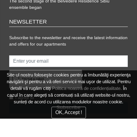
The second stage of the Belvedere Residence Sibiu
ensemble began
NEWSLETTER
Subscribe to the newsletter and receive the latest information
and offers for our apartments
Site-ul nostru foloseşte cookies pentru a îmbunătăţi experienţa
navigării şi pentru a vă oferi servicii mai uşor de utilizat. Pentru
detalii vă rugăm citiți
Politica noastră de confidențialitate.
În
cazul în care alegeți să continuați să utilizați website-ul nostru,
I agree to
sunteți de acord cu utilizarea modulelor noastre cookie.
OK, Accept !
Termeni şi condiţii
|
Protecţia datelor personale